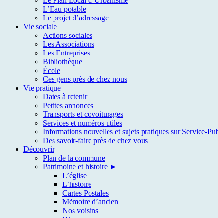
Le Plan Local d’Urbanisme
L’Eau potable
Le projet d’adressage
Vie sociale
Actions sociales
Les Associations
Les Entreprises
Bibliothèque
École
Ces gens près de chez nous
Vie pratique
Dates à retenir
Petites annonces
Transports et covoiturages
Services et numéros utiles
Informations nouvelles et sujets pratiques sur Service-Pub
Des savoir-faire près de chez vous
Découvrir
Plan de la commune
Patrimoine et histoire ►
L’église
L’histoire
Cartes Postales
Mémoire d’ancien
Nos voisins