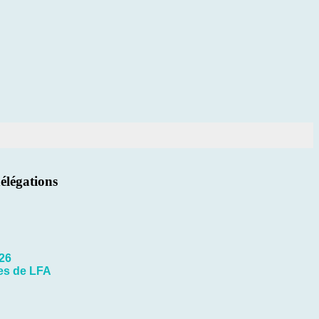
élégations
026
nes de LFA