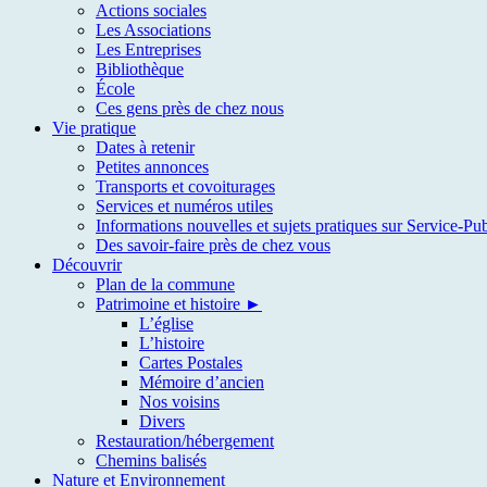
Actions sociales
Les Associations
Les Entreprises
Bibliothèque
École
Ces gens près de chez nous
Vie pratique
Dates à retenir
Petites annonces
Transports et covoiturages
Services et numéros utiles
Informations nouvelles et sujets pratiques sur Service-Pub
Des savoir-faire près de chez vous
Découvrir
Plan de la commune
Patrimoine et histoire ►
L’église
L’histoire
Cartes Postales
Mémoire d’ancien
Nos voisins
Divers
Restauration/hébergement
Chemins balisés
Nature et Environnement