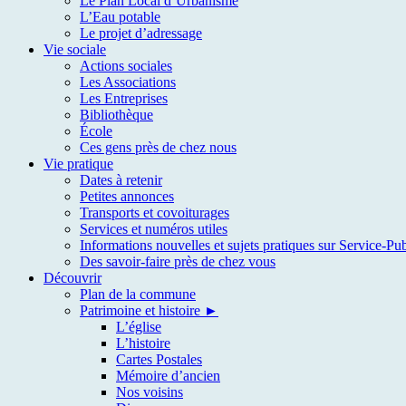
Le Plan Local d’Urbanisme
L’Eau potable
Le projet d’adressage
Vie sociale
Actions sociales
Les Associations
Les Entreprises
Bibliothèque
École
Ces gens près de chez nous
Vie pratique
Dates à retenir
Petites annonces
Transports et covoiturages
Services et numéros utiles
Informations nouvelles et sujets pratiques sur Service-Pub
Des savoir-faire près de chez vous
Découvrir
Plan de la commune
Patrimoine et histoire ►
L’église
L’histoire
Cartes Postales
Mémoire d’ancien
Nos voisins