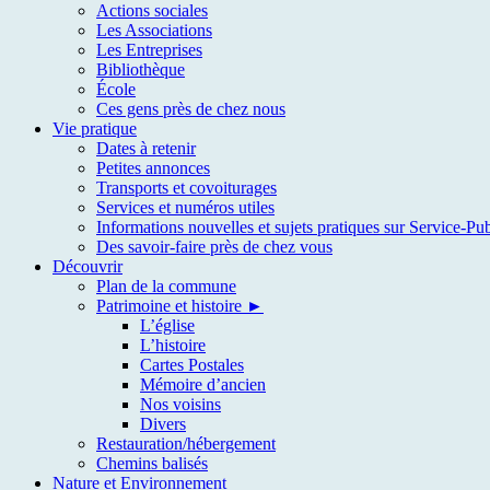
Actions sociales
Les Associations
Les Entreprises
Bibliothèque
École
Ces gens près de chez nous
Vie pratique
Dates à retenir
Petites annonces
Transports et covoiturages
Services et numéros utiles
Informations nouvelles et sujets pratiques sur Service-Pub
Des savoir-faire près de chez vous
Découvrir
Plan de la commune
Patrimoine et histoire ►
L’église
L’histoire
Cartes Postales
Mémoire d’ancien
Nos voisins
Divers
Restauration/hébergement
Chemins balisés
Nature et Environnement