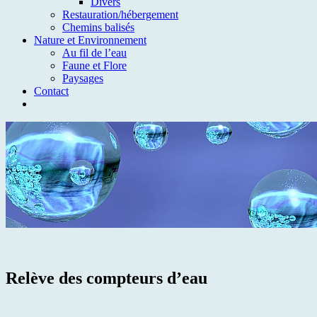
Divers
Restauration/hébergement
Chemins balisés
Nature et Environnement
Au fil de l’eau
Faune et Flore
Paysages
Contact
Relève des compteurs d’eau