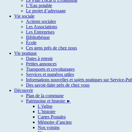
Le Plan Local d’Urbanisme
L’Eau potable
Le projet d’adressage
Vie sociale
Actions sociales
Les Associations
Les Entreprises
Bibliothèque
École
Ces gens près de chez nous
Vie pratique
Dates à retenir
Petites annonces
Transports et covoiturages
Services et numéros utiles
Informations nouvelles et sujets pratiques sur Service-Pub
Des savoir-faire près de chez vous
Découvrir
Plan de la commune
Patrimoine et histoire ►
L’église
L’histoire
Cartes Postales
Mémoire d’ancien
Nos voisins