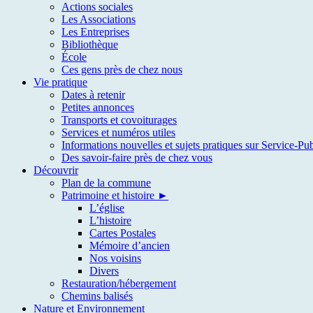
Actions sociales
Les Associations
Les Entreprises
Bibliothèque
École
Ces gens près de chez nous
Vie pratique
Dates à retenir
Petites annonces
Transports et covoiturages
Services et numéros utiles
Informations nouvelles et sujets pratiques sur Service-Pub
Des savoir-faire près de chez vous
Découvrir
Plan de la commune
Patrimoine et histoire ►
L’église
L’histoire
Cartes Postales
Mémoire d’ancien
Nos voisins
Divers
Restauration/hébergement
Chemins balisés
Nature et Environnement