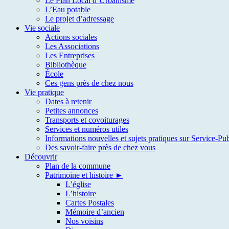
Le Plan Local d’Urbanisme
L’Eau potable
Le projet d’adressage
Vie sociale
Actions sociales
Les Associations
Les Entreprises
Bibliothèque
École
Ces gens près de chez nous
Vie pratique
Dates à retenir
Petites annonces
Transports et covoiturages
Services et numéros utiles
Informations nouvelles et sujets pratiques sur Service-Pub
Des savoir-faire près de chez vous
Découvrir
Plan de la commune
Patrimoine et histoire ►
L’église
L’histoire
Cartes Postales
Mémoire d’ancien
Nos voisins