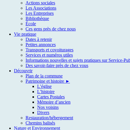
Actions sociales
Les Associations
Les Entreprises
Bibliothèque
École
Ces gens près de chez nous
Vie pratique
Dates à retenir
Petites annonces
Transports et covoiturages
Services et numéros utiles
Informations nouvelles et sujets pratiques sur Service-Pub
Des savoir-faire près de chez vous
Découvrir
Plan de la commune
Patrimoine et histoire ►
L’église
L’histoire
Cartes Postales
Mémoire d’ancien
Nos voisins
Divers
Restauration/hébergement
Chemins balisés
Nature et Environnement