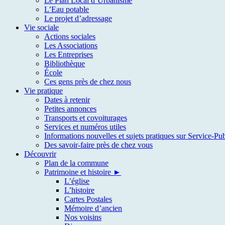
Le Plan Local d’Urbanisme
L’Eau potable
Le projet d’adressage
Vie sociale
Actions sociales
Les Associations
Les Entreprises
Bibliothèque
École
Ces gens près de chez nous
Vie pratique
Dates à retenir
Petites annonces
Transports et covoiturages
Services et numéros utiles
Informations nouvelles et sujets pratiques sur Service-Pub
Des savoir-faire près de chez vous
Découvrir
Plan de la commune
Patrimoine et histoire ►
L’église
L’histoire
Cartes Postales
Mémoire d’ancien
Nos voisins