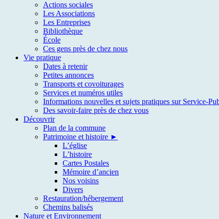
Actions sociales
Les Associations
Les Entreprises
Bibliothèque
École
Ces gens près de chez nous
Vie pratique
Dates à retenir
Petites annonces
Transports et covoiturages
Services et numéros utiles
Informations nouvelles et sujets pratiques sur Service-Pub
Des savoir-faire près de chez vous
Découvrir
Plan de la commune
Patrimoine et histoire ►
L’église
L’histoire
Cartes Postales
Mémoire d’ancien
Nos voisins
Divers
Restauration/hébergement
Chemins balisés
Nature et Environnement