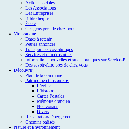
Actions sociales
Les Associations
Les Entreprises
Bibliothèque
École
Ces gens près de chez nous
Vie pratique
Dates à retenir
Petites annonces
Transports et covoiturages
Services et numéros utiles
Informations nouvelles et sujets pratiques sur Service-Pub
Des savoir-faire près de chez vous
Découvrir
Plan de la commune
Patrimoine et histoire ►
L’église
L’histoire
Cartes Postales
Mémoire d’ancien
Nos voisins
Divers
Restauration/hébergement
Chemins balisés
Nature et Environnement