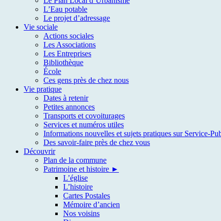
Le Plan Local d’Urbanisme
L’Eau potable
Le projet d’adressage
Vie sociale
Actions sociales
Les Associations
Les Entreprises
Bibliothèque
École
Ces gens près de chez nous
Vie pratique
Dates à retenir
Petites annonces
Transports et covoiturages
Services et numéros utiles
Informations nouvelles et sujets pratiques sur Service-Pub
Des savoir-faire près de chez vous
Découvrir
Plan de la commune
Patrimoine et histoire ►
L’église
L’histoire
Cartes Postales
Mémoire d’ancien
Nos voisins