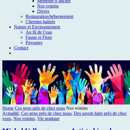
Mémoire d’ancien
Nos voisins
Divers
Restauration/hébergement
Chemins balisés
Nature et Environnement
Au fil de l’eau
Faune et Flore
Paysages
Contact
Home
Ces gens près de chez nous
Nos voisins
Actualité
,
Ces gens près de chez nous
,
Des savoir-faire près de chez
vous
,
Nos voisins
,
Vie pratique